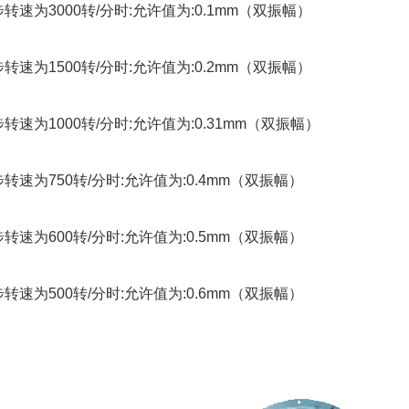
为3000转/分时:允许值为:0.1mm（双振幅）
为1500转/分时:允许值为:0.2mm（双振幅）
为1000转/分时:允许值为:0.31mm（双振幅）
为750转/分时:允许值为:0.4mm（双振幅）
为600转/分时:允许值为:0.5mm（双振幅）
为500转/分时:允许值为:0.6mm（双振幅）