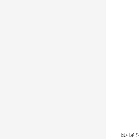
风机的轴承