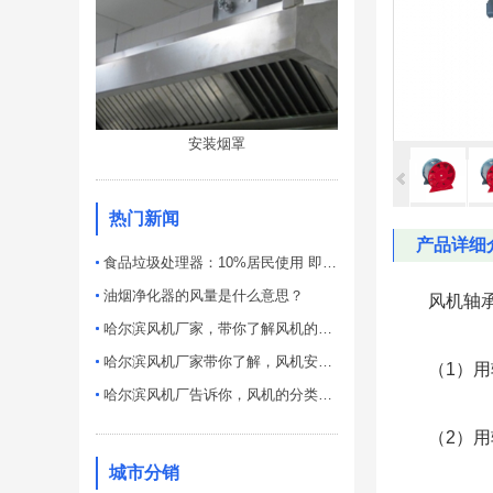
安装烟罩
热门新闻
产品详细
食品垃圾处理器：10%居民使用 即可取得显著效果
油烟净化器的风量是什么意思？
风机轴承振
哈尔滨风机厂家，带你了解风机的几种常见做法
哈尔滨风机厂家带你了解，风机安装常识和操作过程
（1）用轴承
哈尔滨风机厂告诉你，风机的分类方法，你知道吗？
（2）用轴
城市分销