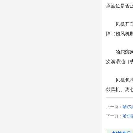
承油位是否正
风机开车、
障（如风机
哈尔滨
次润滑油（
风机包括通
鼓风机、离
上一页：
哈尔
下一页：
哈尔