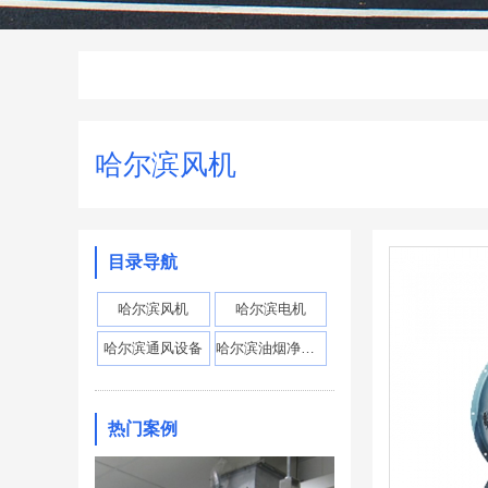
哈尔滨风机
目录导航
哈尔滨风机
哈尔滨电机
哈尔滨通风设备
哈尔滨油烟净化器
热门案例