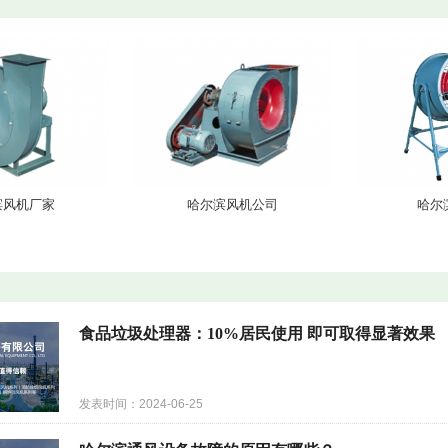
滨风机厂家
哈尔滨风机公司
哈尔
食品垃圾处理器：10%居民使用 即可取得显著效果
发表时间：2024-06-25