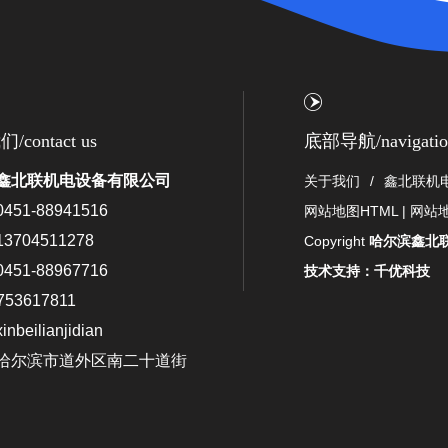
contact us
底部导航/navigatio
鑫北联机电设备有限公司
关于我们
/
鑫北联机
51-88941516
网站地图HTML
|
网站地
704511278
Copyright
哈尔滨鑫北
51-88967716
技术支持：千优科技
53617811
beilianjidian
哈尔滨市道外区南二十道街