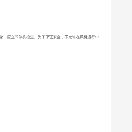
象，应立即停机检查。为了保证安全，不允许在风机运行中