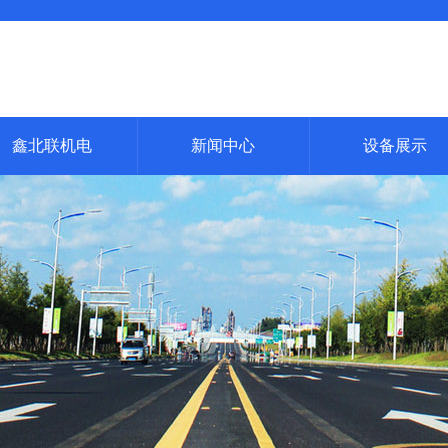
鑫北联机电
新闻中心
设备展示