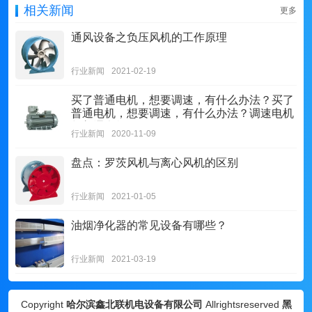
相关新闻
更多
通风设备之负压风机的工作原理
行业新闻
2021-02-19
买了普通电机，想要调速，有什么办法？买了
普通电机，想要调速，有什么办法？调速电机
与普通电机的区别
行业新闻
2020-11-09
盘点：罗茨风机与离心风机的区别
行业新闻
2021-01-05
油烟净化器的常见设备有哪些？
行业新闻
2021-03-19
Copyright
哈尔滨鑫北联机电设备有限公司
Allrightsreserved
黑