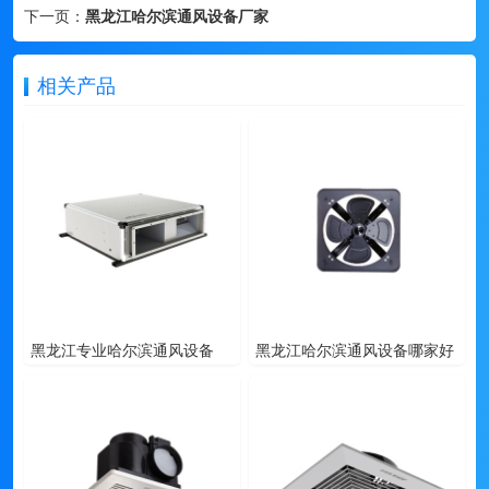
下一页：
黑龙江哈尔滨通风设备厂家
相关产品
黑龙江专业哈尔滨通风设备
黑龙江哈尔滨通风设备哪家好