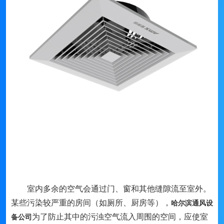
室内多余的空气会通过门、窗和其他缝隙流至室外。
某些污染较严重的房间（如厕所、厨房等），
哈尔滨通风设
为了防止其中的污浊空气流入周围的空间，应使室
备公司