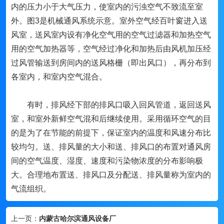
内的压力小于大气压力，使室内的污浊空气不致流至室
外。图3是机械通风系统示意。室外空气经百叶窗进入送
风室，送风室内设有净化空气用的空气过滤器和加热空气
用的空气加热器等，空气经过净化和加热后由风机加压经
过风管输送到房间内的送风格栅（即出风口），再分布到
各室内，和室内空气混合。
有时，排风经下部的排风口吸入回风管道，返回送风
室，和室外新鲜空气混和后继续使用。采用循环空气的目
的是为了在节能的前提下，保证室内的温度和风速分布比
较均匀。送、排风量的大小和送、排风口的布置对通风房
间的空气温度、湿度、速度和污染物浓度的分布影响极
大。合理地布置送、排风口及分配送、排风量称为室内的
气流组织。
上一页：
内蒙古哈尔滨通风设备厂